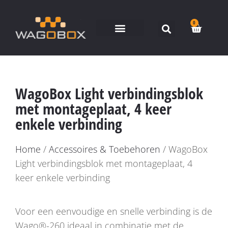
0
WagoBox Light verbindingsblok
met montageplaat, 4 keer
enkele verbinding
Home
/
Accessoires & Toebehoren
/ WagoBox
Light verbindingsblok met montageplaat, 4
keer enkele verbinding
Voor een eenvoudige en snelle verbinding is de
Wago®-260 ideaal in combinatie met de