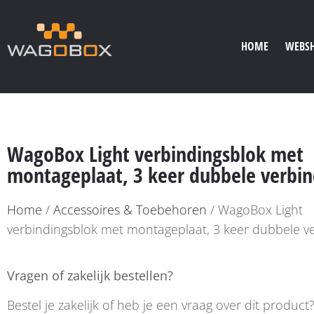
HOME
WEBS
WagoBox Light verbindingsblok met
montageplaat, 3 keer dubbele verbin
Home
/
Accessoires & Toebehoren
/ WagoBox Light
verbindingsblok met montageplaat, 3 keer dubbele v
Vragen of zakelijk bestellen?
Bestel je zakelijk of heb je een vraag over dit produ