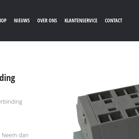
HOP
NIEUWS
OVER ONS
KLANTENSERVICE
CONTACT
ding
erbinding
ct? Neem dan