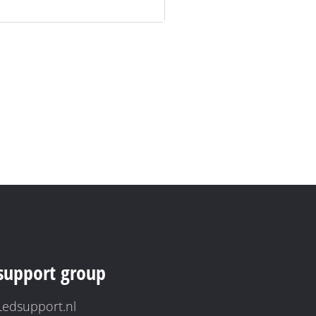
support group
Ledsupport.nl