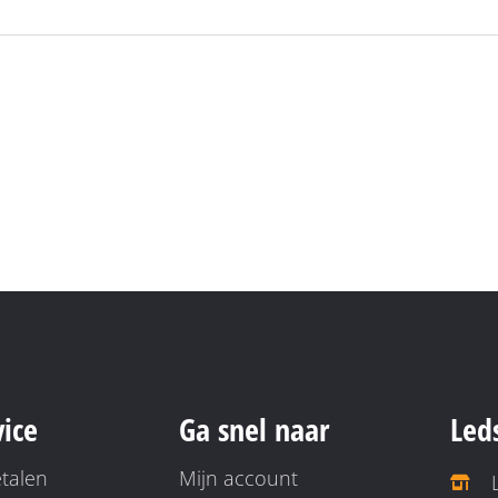
vice
Ga snel naar
Led
etalen
Mijn account